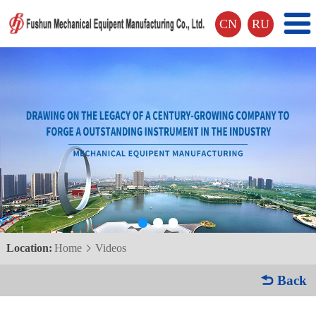
CN
RU
Location:
Home
Videos

 Back